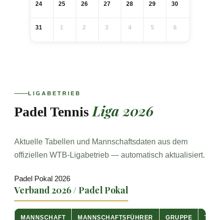
24
25
26
27
28
29
30
31
1
2
3
4
5
6
LIGABETRIEB
Liga 2026
Padel Tennis
Aktuelle Tabellen und Mannschaftsdaten aus dem
offiziellen WTB-Ligabetrieb — automatisch aktualisiert.
Padel Pokal 2026
Verband 2026 / Padel Pokal
MANNSCHAFT
MANNSCHAFTSFÜHRER
GRUPPE
TAB