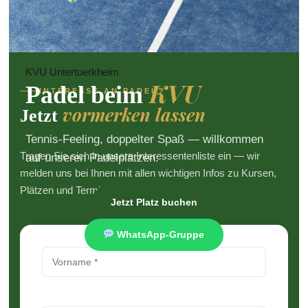
KVU Untertuerkheim
KVU
Padel beim
INTERESSE AN PADEL?
vormerken lassen
Jetzt
Tennis-Feeling, doppelter Spaß — willkommen
Tragen Sie sich in unsere Interessentenliste ein — wir
auf unseren Padelplätzen.
melden uns bei Ihnen mit allen wichtigen Infos zu Kursen,
Plätzen und Terminen.
Jetzt Platz buchen
WhatsApp-Gruppe