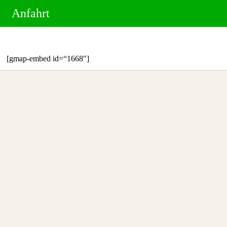
Zum
Anfahrt
Inhalt
springen
[gmap-embed id=“1668″]